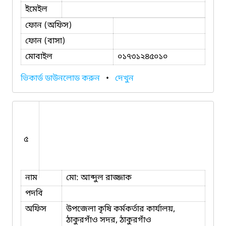
ইমেইল
ফোন (অফিস)
ফোন (বাসা)
মোবাইল
০১৭৩১২৪৫০১০
ভিকার্ড ডাউনলোড করুন
•
দেখুন
৫
নাম
মো: আব্দুল রাজ্জাক
পদবি
অফিস
উপজেলা কৃষি কর্মকর্তার কার্যালয়,
ঠাকুরগাঁও সদর, ঠাকুরগাঁও