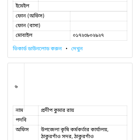
ইমেইল
ফোন (অফিস)
ফোন (বাসা)
মোবাইল
০১৭২৩৮০২৯২৭
ভিকার্ড ডাউনলোড করুন
•
দেখুন
৬
নাম
প্রদীপ কুমার রায়
পদবি
অফিস
উপজেলা কৃষি কর্মকর্তার কার্যালয়,
ঠাকুরগাঁও সদর, ঠাকুরগাঁও