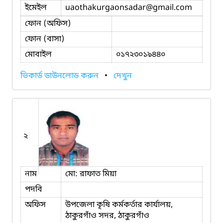
ইমেইল
uaothakurgaonsadar
@gmail.com
ফোন (অফিস)
ফোন (বাসা)
মোবাইল
০১৭২৩০১৯৪৪০
ভিকার্ড ডাউনলোড করুন
•
দেখুন
২
নাম
মো: রাফাত মিয়া
পদবি
অফিস
উপজেলা কৃষি কর্মকর্তার কার্যালয়,
ঠাকুরগাঁও সদর, ঠাকুরগাঁও