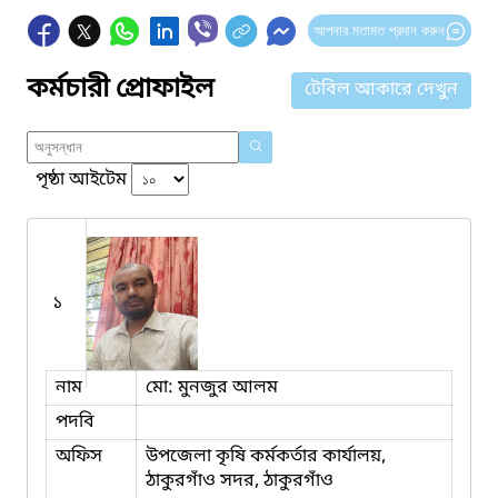
আপনার মতামত প্রদান করুন
কর্মচারী প্রোফাইল
টেবিল আকারে দেখুন
পৃষ্ঠা আইটেম
১
নাম
মো: মুনজুর আলম
পদবি
অফিস
উপজেলা কৃষি কর্মকর্তার কার্যালয়,
ঠাকুরগাঁও সদর, ঠাকুরগাঁও