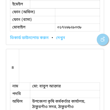
ইমেইল
ফোন (অফিস)
ফোন (বাসা)
মোবাইল
০১৭২৬৯২৮০৩৮
ভিকার্ড ডাউনলোড করুন
•
দেখুন
৪
নাম
মো: বাবুল আক্তার
পদবি
অফিস
উপজেলা কৃষি কর্মকর্তার কার্যালয়,
ঠাকুরগাঁও সদর, ঠাকুরগাঁও