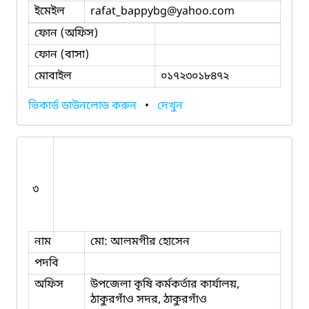
ইমেইল
rafat_bappybg
@yahoo.com
ফোন (অফিস)
ফোন (বাসা)
মোবাইল
০১৭২৩০১৮৪৭২
ভিকার্ড ডাউনলোড করুন
•
দেখুন
৩
নাম
মো: আলমগীর হোসেন
পদবি
অফিস
উপজেলা কৃষি কর্মকর্তার কার্যালয়,
ঠাকুরগাঁও সদর, ঠাকুরগাঁও