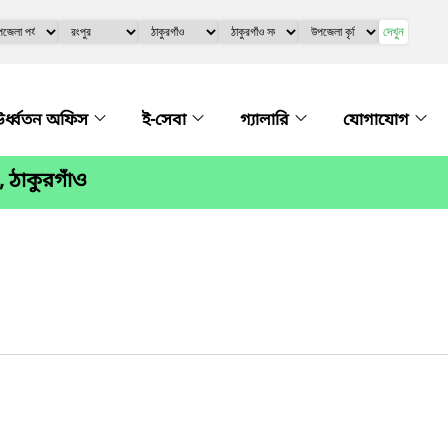
দেখুন
র্ধ্বতন অফিস
ই-সেবা
গ্যালারি
যোগাযোগ
, ঠাকুরগাঁও