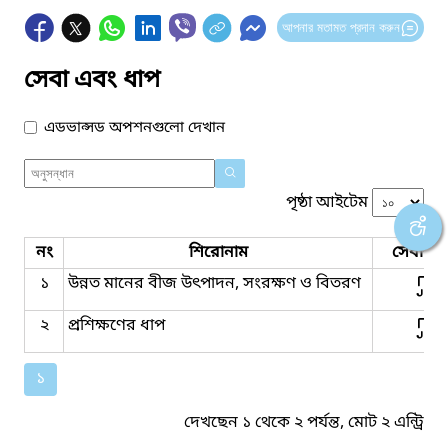
আপনার মতামত প্রদান করুন
সেবা এবং ধাপ
এডভান্সড অপশনগুলো দেখান
পৃষ্ঠা আইটেম
নং
শিরোনাম
সেবার ধ
১
উন্নত মানের বীজ উৎপাদন, সংরক্ষণ ও বিতরণ
২
প্রশিক্ষণের ধাপ
১
দেখছেন ১ থেকে ২ পর্যন্ত, মোট ২ এন্ট্রি