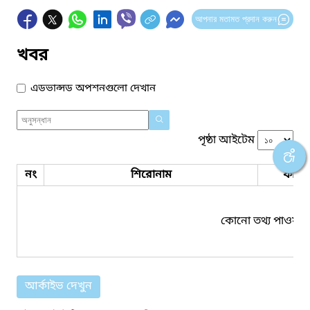
আপনার মতামত প্রদান করুন
খবর
এডভান্সড অপশনগুলো দেখান
পৃষ্ঠা আইটেম
নং
শিরোনাম
ফাইল
কোনো তথ্য পাওয়া য
আর্কাইভ দেখুন