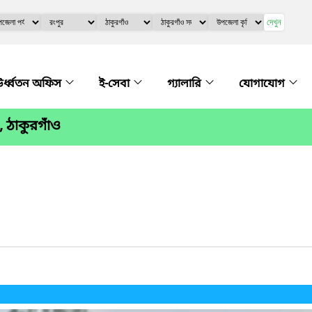
দেখুন
র্ধ্বতন অফিস
ই-সেবা
গ্যালারি
যোগাযোগ
, ঠাকুরগাঁও